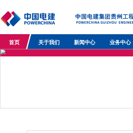
首页
关于我们
新闻中心
业务中心