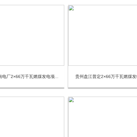
电厂2×66万千瓦燃煤发电项...
贵州盘江普定2×66万千瓦燃煤发电E