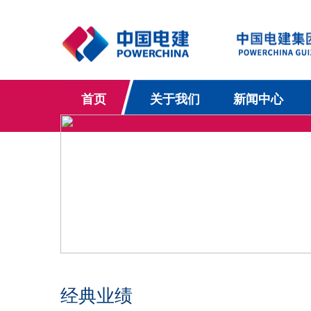
首页
关于我们
新闻中心
经典业绩