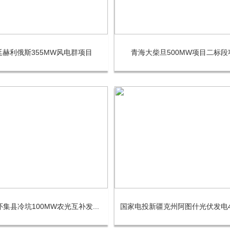
廷赫利俄斯355MW风电群项目
青海大柴旦500MW项目二标段
集县冷坑100MW农光互补发...
国家电投新疆克州阿图什光伏发电4标