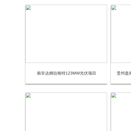
南非达姆拉格特123MW光伏项目
贵州盘南