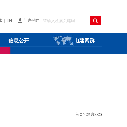
体
|
EN
门户登陆
信息公开
电建网群
首页
>
经典业绩