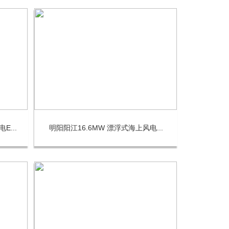
...
明阳阳江16.6MW 漂浮式海上风电...