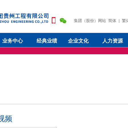
集团（股份）网站
简体
|
繁
业务中心
经典业绩
企业文化
人力资源
视频