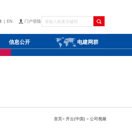
体
|
EN
门户登陆
信息公开
电建网群
首页
>
开云(中国)
>
公司视频